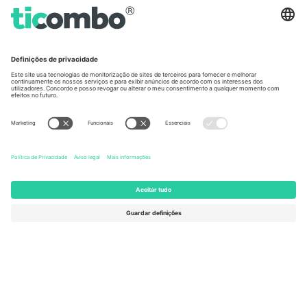
Germany
United Kingdom
Unter den Linden 24, 10117
167 City Road, London, Greater
Berlin, Germany
London, EC1V 1AW, United
Kingdom
United States
Switzerland
131 Continental Dr, Suite 305,
Dorfstrasse 52a, 6390
Newark, Delaware 19713, United
Engelberg, Switzerland
States
Bulgaria
United Arab Emirates
Regus Sofia City West, bul
UAE Dubai Silicon Oasis, DDP
Totleben 53-55, 1606 Sofia,
Building A1, Office 302, Dubai,
Bulgaria
United Arab Emirates
Mexico
Av Chapultepec 360, Roma
Norte, Cuauhtémoc, 06700
Ciudad de México, CDMX,