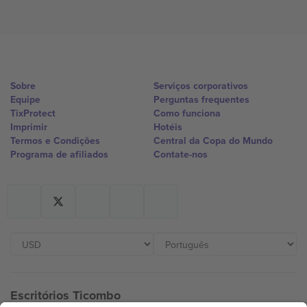
Sobre
Serviços corporativos
Equipe
Perguntas frequentes
TixProtect
Como funciona
Imprimir
Hotéis
Termos e Condições
Central da Copa do Mundo
Programa de afiliados
Contate-nos
Escritórios Ticombo