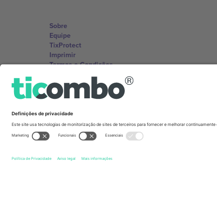
Sobre
Equipe
TixProtect
Imprimir
Termos e Condições
Programa de afiliados
Escritórios Ticombo
Germany
Unter den Linden 24, 10117 Berlin, Germany
United States
131 Continental Dr, Suite 305, Newark, Delaware 19713, 