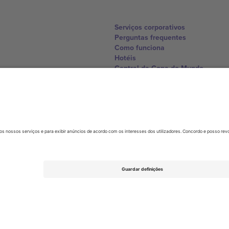
Serviços corporativos
Perguntas frequentes
Como funciona
Hotéis
Central da Copa do Mundo
Contate-nos
United Kingdom
167 City Road, London, Greater L
Switzerland
United States
Dorfstrasse 52a, 6390 Engelberg, 