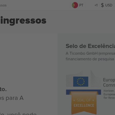
essos
PT
+1
USD
 ingressos
Selo de Excelênc
A Ticombo GmbH (empresa-
financiamento de pesquisa 
to.
os para A
do, você pode