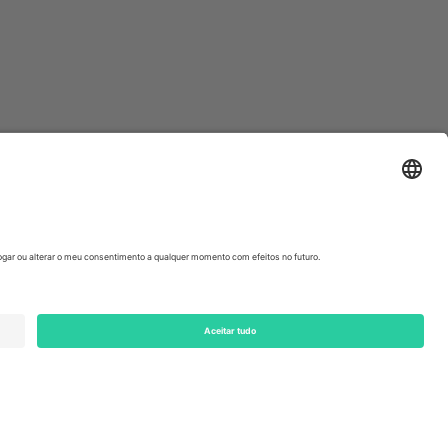
ondon, EC1V 1AW, United Kingdom
Switzerland