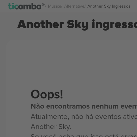
Música
Alternative
Another Sky Ingressos
Another Sky ingress
Oops!
Não encontramos nenhum even
Atualmente, não há eventos ativ
Another Sky.
Se você acha que isso está erra