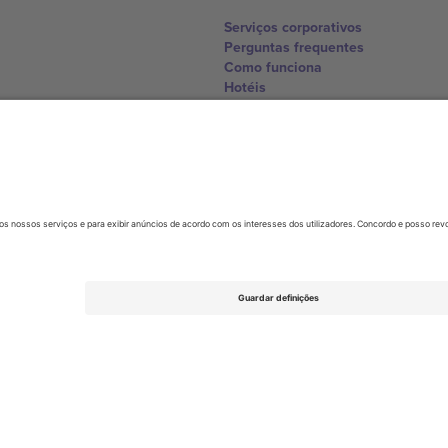
Serviços corporativos
Perguntas frequentes
Como funciona
Hotéis
Central da Copa do Mundo
Contate-nos
United Kingdom
167 City Road, London, Greater L
Switzerland
United States
Dorfstrasse 52a, 6390 Engelberg, 