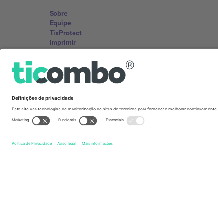
Sobre
Equipe
TixProtect
Imprimir
Termos e Condições
Programa de afiliados
Escritórios Ticombo
Germany
Unter den Linden 24, 10117 Berlin, Germany
United States
131 Continental Dr, Suite 305, Newark, Delaware 19713, 