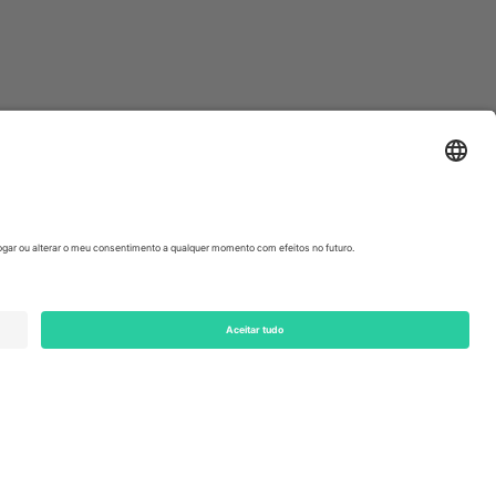
ondon, EC1V 1AW, United Kingdom
Switzerland