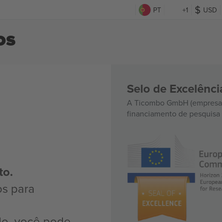
PT
+1
USD
os
Selo de Excelênc
A Ticombo GmbH (empresa-
financiamento de pesquisa 
to.
os para
do, você pode