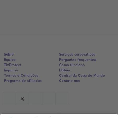
Sobre
Serviços corporativos
Equipe
Perguntas frequentes
TixProtect
Como funciona
Imprimir
Hotéis
Termos e Condições
Central da Copa do Mundo
Programa de afiliados
Contate-nos