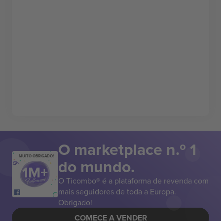
O marketplace n.º 1
MUITO OBRIGADO!
do mundo.
O Ticombo® é a plataforma de revenda com
mais seguidores de toda a Europa.
Obrigado!
COMECE A VENDER