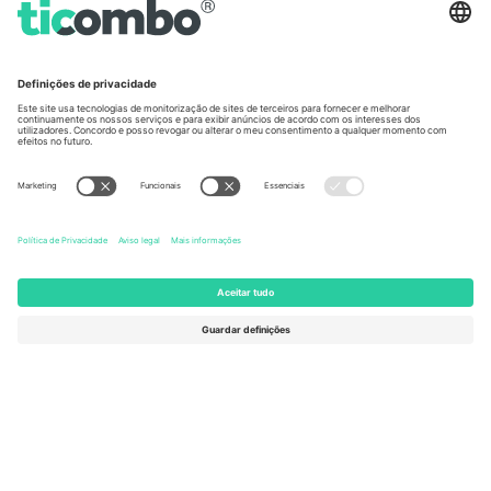
Escritórios Ticombo
Germany
United Kingdom
Unter den Linden 24, 10117
167 City Road, London, Greater
Berlin, Germany
London, EC1V 1AW, United
Kingdom
United States
Switzerland
131 Continental Dr, Suite 305,
Dorfstrasse 52a, 6390
Newark, Delaware 19713, United
Engelberg, Switzerland
States
Bulgaria
United Arab Emirates
Regus Sofia City West, bul
UAE Dubai Silicon Oasis, DDP
Totleben 53-55, 1606 Sofia,
Building A1, Office 302, Dubai,
Bulgaria
United Arab Emirates
Mexico