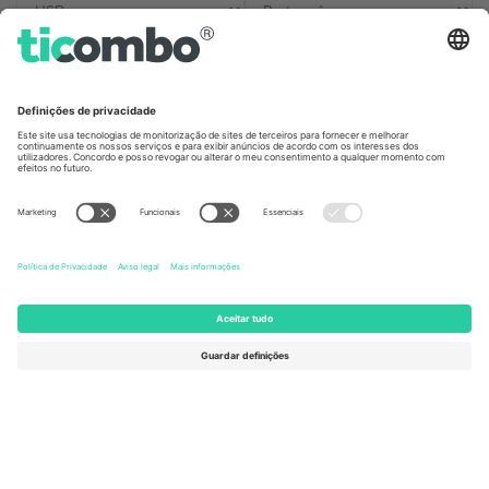
Escritórios Ticombo
Germany
United Kingdom
Unter den Linden 24, 10117
167 City Road, London, Greater
Berlin, Germany
London, EC1V 1AW, United
Kingdom
United States
Switzerland
131 Continental Dr, Suite 305,
Dorfstrasse 52a, 6390
Newark, Delaware 19713, United
Engelberg, Switzerland
States
Bulgaria
United Arab Emirates
Regus Sofia City West, bul
UAE Dubai Silicon Oasis, DDP
Totleben 53-55, 1606 Sofia,
Building A1, Office 302, Dubai,
Bulgaria
United Arab Emirates