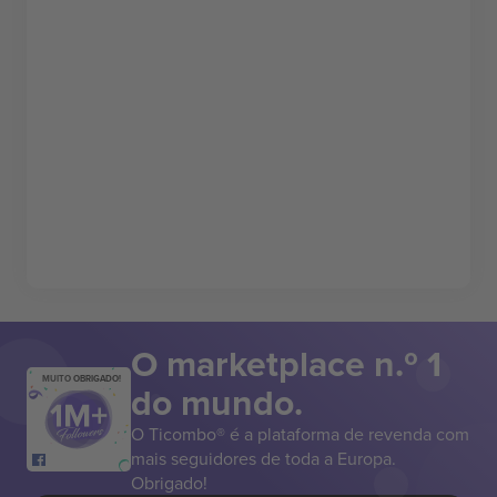
O marketplace n.º 1
MUITO OBRIGADO!
do mundo.
O Ticombo® é a plataforma de revenda com
mais seguidores de toda a Europa.
Obrigado!