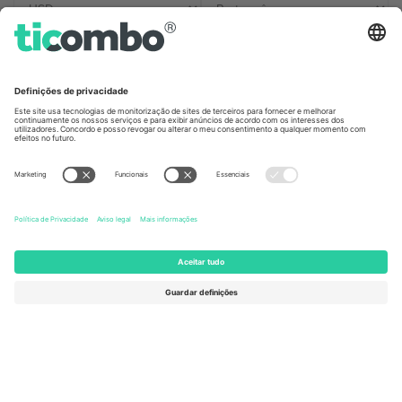
Escritórios Ticombo
Germany
United Kingdom
Unter den Linden 24, 10117
167 City Road, London, Greater
Berlin, Germany
London, EC1V 1AW, United
Kingdom
United States
Switzerland
131 Continental Dr, Suite 305,
Dorfstrasse 52a, 6390
Newark, Delaware 19713, United
Engelberg, Switzerland
States
Bulgaria
United Arab Emirates
Regus Sofia City West, bul
UAE Dubai Silicon Oasis, DDP
Totleben 53-55, 1606 Sofia,
Building A1, Office 302, Dubai,
Bulgaria
United Arab Emirates