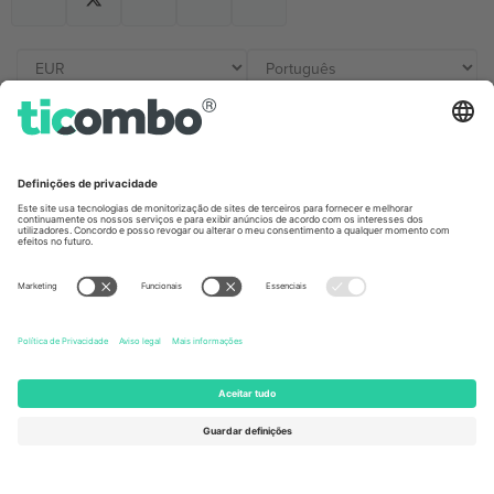
Escritórios Ticombo
Germany
United Kingdom
Unter den Linden 24, 10117
167 City Road, London, Greater
Berlin, Germany
London, EC1V 1AW, United
Kingdom
United States
Switzerland
131 Continental Dr, Suite 305,
Dorfstrasse 52a, 6390
Newark, Delaware 19713, United
Engelberg, Switzerland
States
Bulgaria
United Arab Emirates
Regus Sofia City West, bul
UAE Dubai Silicon Oasis, DDP