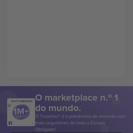
O marketplace n.º 1
MUITO OBRIGADO!
do mundo.
O Ticombo® é a plataforma de revenda com
mais seguidores de toda a Europa.
Obrigado!