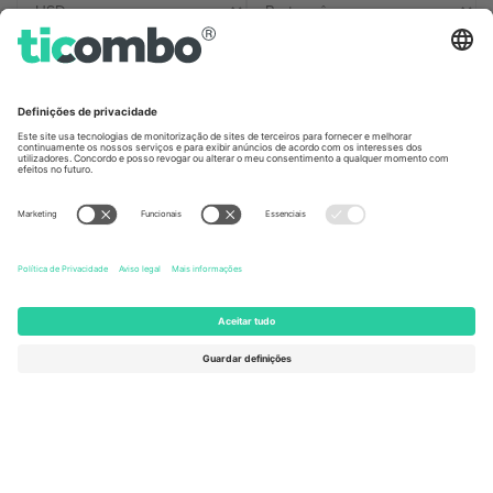
Escritórios Ticombo
Germany
United Kingdom
Unter den Linden 24, 10117
167 City Road, London, Greater
Berlin, Germany
London, EC1V 1AW, United
Kingdom
United States
Switzerland
131 Continental Dr, Suite 305,
Dorfstrasse 52a, 6390
Newark, Delaware 19713, United
Engelberg, Switzerland
States
Bulgaria
United Arab Emirates
Regus Sofia City West, bul
UAE Dubai Silicon Oasis, DDP
Totleben 53-55, 1606 Sofia,
Building A1, Office 302, Dubai,
Bulgaria
United Arab Emirates