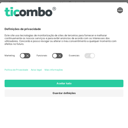
Escritórios Ticombo
Germany
United Kingdom
Unter den Linden 24, 10117
167 City Road, London, Greater
Berlin, Germany
London, EC1V 1AW, United
Kingdom
United States
Switzerland
131 Continental Dr, Suite 305,
Dorfstrasse 52a, 6390
Newark, Delaware 19713, United
Engelberg, Switzerland
States
Bulgaria
United Arab Emirates
Regus Sofia City West, bul
UAE Dubai Silicon Oasis, DDP
Totleben 53-55, 1606 Sofia,
Building A1, Office 302, Dubai,
Bulgaria
United Arab Emirates