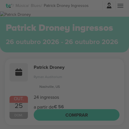
Entrar
Música
Blues
Patrick Droney Ingressos
Patrick Droney ingressos
26 outubro 2026 - 26 outubro 2026
Patrick Droney
Ryman Auditorium
Nashville, US
24 ingressos
OUT.
25
€ 56
a partir de
COMPRAR
DOM.