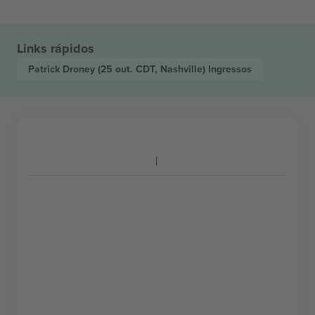
Links rápidos
Patrick Droney
(25 out. CDT, Nashville)
Ingressos