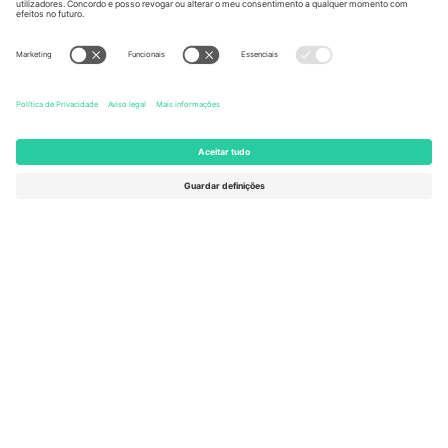
Escritórios Ticombo
Germany
United Kingdom
Unter den Linden 24, 10117
167 City Road, London, Greater
Berlin, Germany
London, EC1V 1AW, United
Kingdom
United States
Switzerland
131 Continental Dr, Suite 305,
Dorfstrasse 52a, 6390
Newark, Delaware 19713, United
Engelberg, Switzerland
States
Bulgaria
United Arab Emirates
Regus Sofia City West, bul
UAE Dubai Silicon Oasis, DDP
Totleben 53-55, 1606 Sofia,
Building A1, Office 302, Dubai,
Bulgaria
United Arab Emirates
Mexico