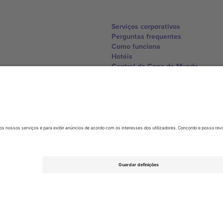
Serviços corporativos
Perguntas frequentes
Como funciona
Hotéis
Central da Copa do Mundo
Contate-nos
United Kingdom
167 City Road, London, Greater L
Switzerland
United States
Dorfstrasse 52a, 6390 Engelberg, 