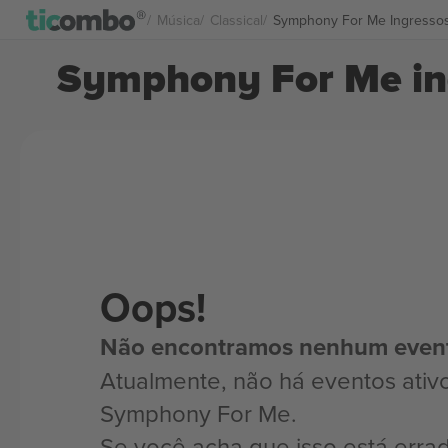
Música
Classical
Symphony For Me Ingresso
Symphony For Me in
Oops!
Não encontramos nenhum even
Atualmente, não há eventos ativ
Symphony For Me.
Se você acha que isso está erra