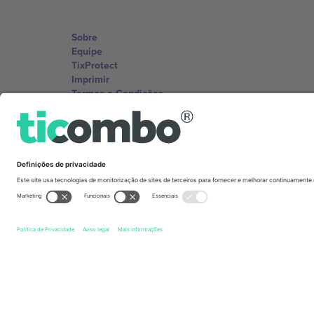
Sobre
Equipe
TixProtect
Imprimir
Termos e Condições
Programa de afiliados
Escritórios Ticombo
Germany
Unter den Linden 24, 10117 Berlin, Germany
United States
131 Continental Dr, Suite 305, Newark, Delaware 19713, 