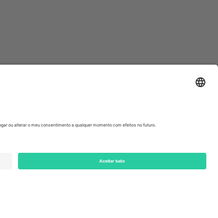
ondon, EC1V 1AW, United Kingdom
Switzerland