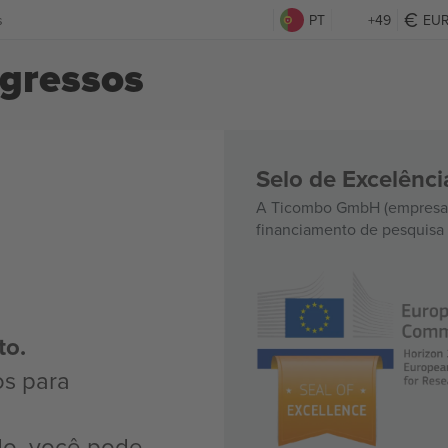
s
PT
+49
EU
gressos
Selo de Excelênc
A Ticombo GmbH (empresa-
financiamento de pesquisa 
to.
os para
do, você pode