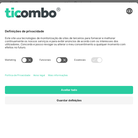
Escritórios Ticombo
Germany
United Kingdom
Unter den Linden 24, 10117
167 City Road, London, Greater
Berlin, Germany
London, EC1V 1AW, United
Kingdom
United States
Switzerland
131 Continental Dr, Suite 305,
Dorfstrasse 52a, 6390
Newark, Delaware 19713, United
Engelberg, Switzerland
States
Bulgaria
United Arab Emirates
Regus Sofia City West, bul
UAE Dubai Silicon Oasis, DDP
Totleben 53-55, 1606 Sofia,
Building A1, Office 302, Dubai,
Bulgaria
United Arab Emirates