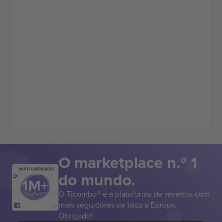
O marketplace n.º 1
MUITO OBRIGADO!
do mundo.
O Ticombo® é a plataforma de revenda com
mais seguidores de toda a Europa.
Obrigado!