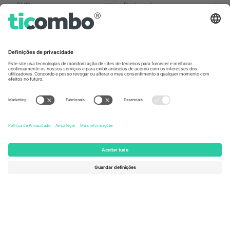
Escritórios Ticombo
Germany
United Kingdom
Unter den Linden 24, 10117
167 City Road, London, Greater
Berlin, Germany
London, EC1V 1AW, United
Kingdom
United States
Switzerland
131 Continental Dr, Suite 305,
Dorfstrasse 52a, 6390
Newark, Delaware 19713, United
Engelberg, Switzerland
States
Bulgaria
United Arab Emirates
Regus Sofia City West, bul
UAE Dubai Silicon Oasis, DDP
Totleben 53-55, 1606 Sofia,
Building A1, Office 302, Dubai,
Bulgaria
United Arab Emirates