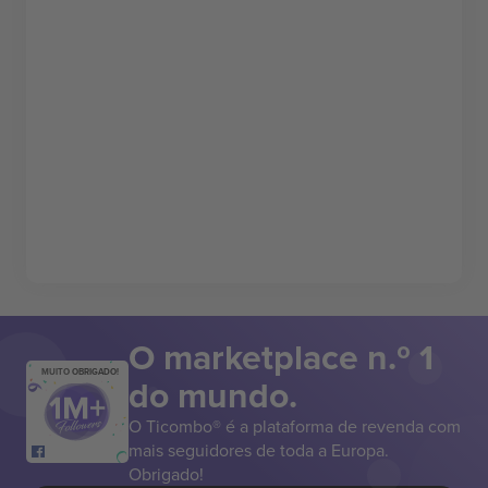
O marketplace n.º 1
MUITO OBRIGADO!
do mundo.
O Ticombo® é a plataforma de revenda com
mais seguidores de toda a Europa.
Obrigado!