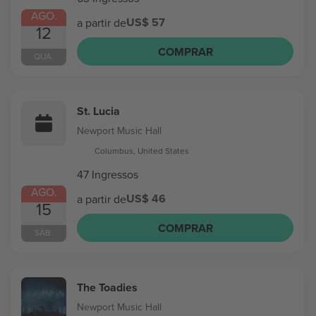
AGO.
US$ 57
a partir de
12
COMPRAR
QUA.
St. Lucia
Newport Music Hall
Columbus, United States
47 Ingressos
AGO.
US$ 46
a partir de
15
COMPRAR
SÁB.
The Toadies
Newport Music Hall