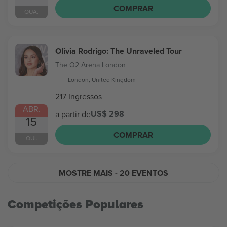
COMPRAR
QUA.
Olivia Rodrigo: The Unraveled Tour
The O2 Arena London
London, United Kingdom
217 Ingressos
ABR.
US$ 298
a partir de
15
COMPRAR
QUI.
MOSTRE MAIS
- 20 EVENTOS
Competições Populares