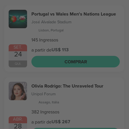
Portugal vs Wales Men's Nations League
José Alvalade Stadium
Lisbon, Portugal
145 Ingressos
SET.
US$ 113
a partir de
24
COMPRAR
QUI.
Olivia Rodrigo: The Unraveled Tour
Unipol Forum
Assago, Itália
382 Ingressos
ABR.
US$ 267
a partir de
28