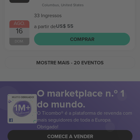
Columbus, United States
33 Ingressos
AGO.
US$ 55
a partir de
16
COMPRAR
DOM.
MOSTRE MAIS
- 20 EVENTOS
O marketplace n.º 1
MUITO OBRIGADO!
do mundo.
O Ticombo® é a plataforma de revenda com
mais seguidores de toda a Europa.
Obrigado!
COMECE A VENDER