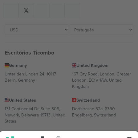
Escritórios Ticombo
Germany
United Kingdom
Unter den Linden 24, 10117
167 City Road, London, Greater
Berlin, Germany
London, EC1V 1AW, United
Kingdom
United States
Switzerland
131 Continental Dr, Suite 305,
Dorfstrasse 52a, 6390
Newark, Delaware 19713, United
Engelberg, Switzerland
States
Bulgaria
United Arab Emirates