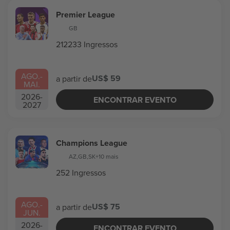
Premier League
GB
212233 Ingressos
AGO.
-
US$ 59
a partir de
MAI.
2026
-
ENCONTRAR EVENTO
2027
Champions League
AZ
,
GB
,
SK
+10 mais
252 Ingressos
AGO.
-
US$ 75
a partir de
JUN.
2026
-
ENCONTRAR EVENTO