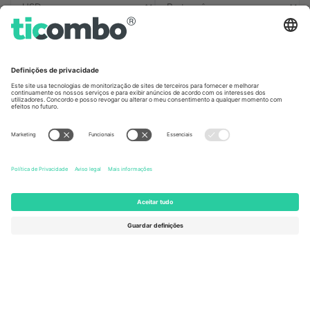
Escritórios Ticombo
Germany
United Kingdom
Unter den Linden 24, 10117
167 City Road, London, Greater
Berlin, Germany
London, EC1V 1AW, United
Kingdom
United States
Switzerland
131 Continental Dr, Suite 305,
Dorfstrasse 52a, 6390
Newark, Delaware 19713, United
Engelberg, Switzerland
States
Bulgaria
United Arab Emirates
Regus Sofia City West, bul
UAE Dubai Silicon Oasis, DDP
Totleben 53-55, 1606 Sofia,
Building A1, Office 302, Dubai,
Bulgaria
United Arab Emirates