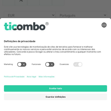
Escritórios Ticombo
Germany
United Kingdom
Unter den Linden 24, 10117
167 City Road, London, Greater
Berlin, Germany
London, EC1V 1AW, United
Kingdom
United States
Switzerland
131 Continental Dr, Suite 305,
Dorfstrasse 52a, 6390
Newark, Delaware 19713, United
Engelberg, Switzerland
States
Bulgaria
United Arab Emirates
Regus Sofia City West, bul
UAE Dubai Silicon Oasis, DDP