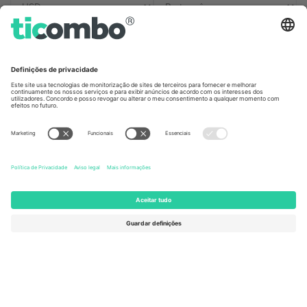
Escritórios Ticombo
Germany
United Kingdom
Unter den Linden 24, 10117
167 City Road, London, Greater
Berlin, Germany
London, EC1V 1AW, United
Kingdom
United States
Switzerland
131 Continental Dr, Suite 305,
Dorfstrasse 52a, 6390
Newark, Delaware 19713, United
Engelberg, Switzerland
States
Bulgaria
United Arab Emirates
Regus Sofia City West, bul
UAE Dubai Silicon Oasis, DDP
Totleben 53-55, 1606 Sofia,
Building A1, Office 302, Dubai,
Bulgaria
United Arab Emirates