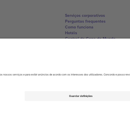
Serviços corporativos
Perguntas frequentes
Como funciona
Hotéis
Central da Copa do Mundo
Contate-nos
United Kingdom
167 City Road, London, Greater L
Switzerland
United States
Dorfstrasse 52a, 6390 Engelberg, 