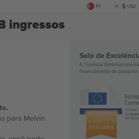
PT
+1
USD
B ingressos
Selo de Excelênc
A Ticombo GmbH (empresa-
financiamento de pesquisa 
to.
os para Melvin
do, você pode