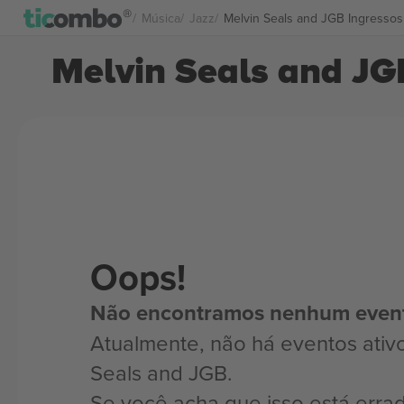
Música
Jazz
Melvin Seals and JGB Ingressos
Melvin Seals and JG
Oops!
Não encontramos nenhum even
Atualmente, não há eventos ativ
Seals and JGB.
Se você acha que isso está erra