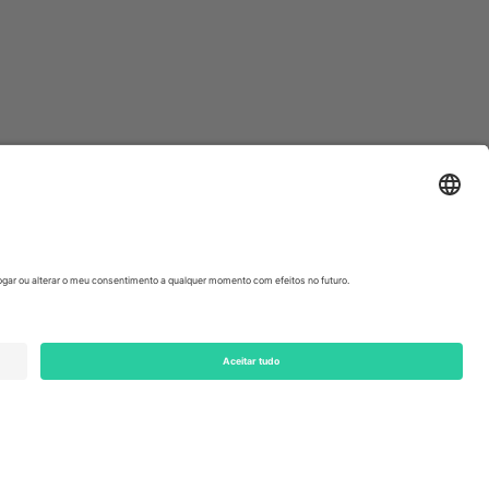
ondon, EC1V 1AW, United Kingdom
Switzerland