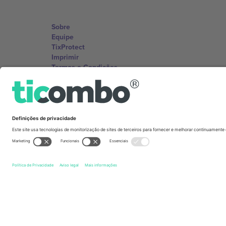
Sobre
Equipe
TixProtect
Imprimir
Termos e Condições
Programa de afiliados
Escritórios Ticombo
Germany
Unter den Linden 24, 10117 Berlin, Germany
United States
131 Continental Dr, Suite 305, Newark, Delaware 19713, 