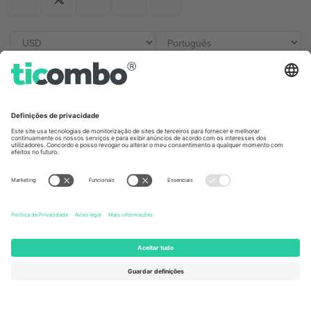
Escritórios Ticombo
Germany
United Kingdom
Unter den Linden 24, 10117
167 City Road, London, Greater
Berlin, Germany
London, EC1V 1AW, United
Kingdom
United States
Switzerland
131 Continental Dr, Suite 305,
Dorfstrasse 52a, 6390
Newark, Delaware 19713, United
Engelberg, Switzerland
States
Bulgaria
United Arab Emirates
Regus Sofia City West, bul
UAE Dubai Silicon Oasis, DDP