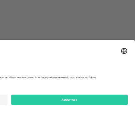
ondon, EC1V 1AW, United Kingdom
Switzerland