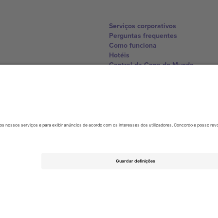
Serviços corporativos
Perguntas frequentes
Como funciona
Hotéis
Central da Copa do Mundo
Contate-nos
United Kingdom
167 City Road, London, Greater L
Switzerland
United States
Dorfstrasse 52a, 6390 Engelberg, 