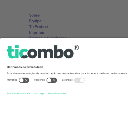
Sobre
Equipe
TixProtect
Imprimir
Termos e Condições
Programa de afiliados
Escritórios Ticombo
Germany
Unter den Linden 24, 10117 Berlin, Germany
United States
131 Continental Dr, Suite 305, Newark, Delaware 19713, 