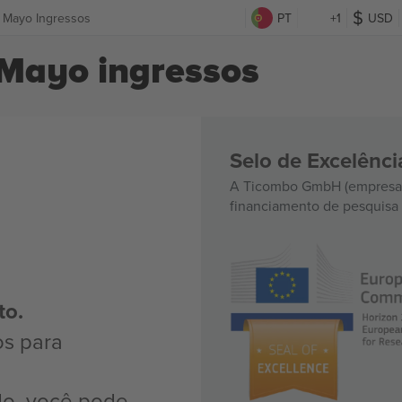
de Mayo Ingressos
PT
+1
USD
 Mayo ingressos
Selo de Excelênc
A Ticombo GmbH (empresa-
financiamento de pesquisa 
to.
os para
do, você pode