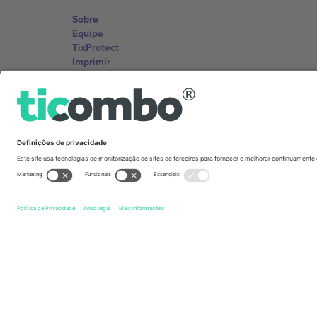
Sobre
Equipe
TixProtect
Imprimir
Termos e Condições
Programa de afiliados
Escritórios Ticombo
Germany
Unter den Linden 24, 10117 Berlin, Germany
United States
131 Continental Dr, Suite 305, Newark, Delaware 19713, 