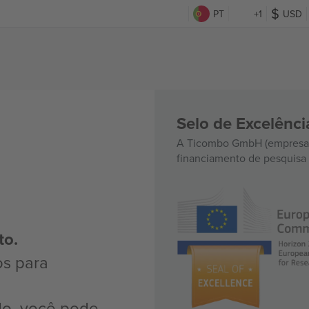
PT
+1
USD
Selo de Excelênc
A Ticombo GmbH (empresa-
financiamento de pesquisa 
to.
os para
do, você pode