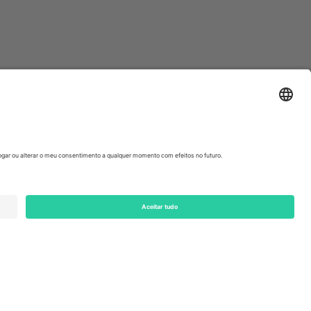
ondon, EC1V 1AW, United Kingdom
Switzerland