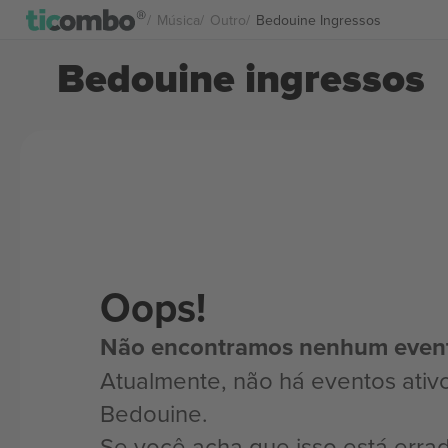
Música
Outro
Bedouine Ingressos
Bedouine ingressos
Oops!
Não encontramos nenhum even
Atualmente, não há eventos ativ
Bedouine.
Se você acha que isso está erra