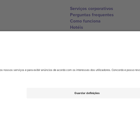
Serviços corporativos
Perguntas frequentes
Como funciona
Hotéis
Central da Copa do Mundo
Contate-nos
United Kingdom
167 City Road, London, Greater L
Switzerland
United States
Dorfstrasse 52a, 6390 Engelberg, 