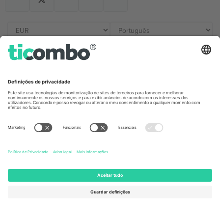
Escritórios Ticombo
Germany
United Kingdom
Unter den Linden 24, 10117
167 City Road, London, Greater
Berlin, Germany
London, EC1V 1AW, United
Kingdom
United States
Switzerland
131 Continental Dr, Suite 305,
Dorfstrasse 52a, 6390
Newark, Delaware 19713, United
Engelberg, Switzerland
States
Bulgaria
United Arab Emirates
Regus Sofia City West, bul
UAE Dubai Silicon Oasis, DDP