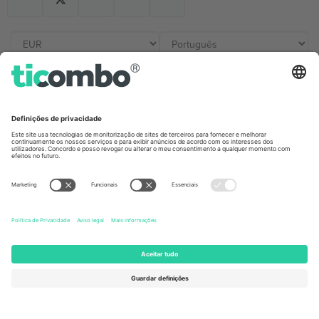
Escritórios Ticombo
Germany
United Kingdom
Unter den Linden 24, 10117
167 City Road, London, Greater
Berlin, Germany
London, EC1V 1AW, United
Kingdom
United States
Switzerland
131 Continental Dr, Suite 305,
Dorfstrasse 52a, 6390
Newark, Delaware 19713, United
Engelberg, Switzerland
States
Bulgaria
United Arab Emirates
Regus Sofia City West, bul
UAE Dubai Silicon Oasis, DDP