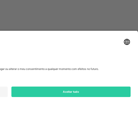
ondon, EC1V 1AW, United Kingdom
Switzerland