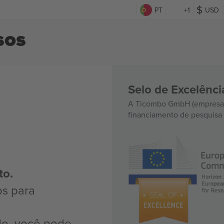
PT
+1
USD
sos
Selo de Excelênc
A Ticombo GmbH (empresa-
financiamento de pesquisa 
to.
os para
do, você pode