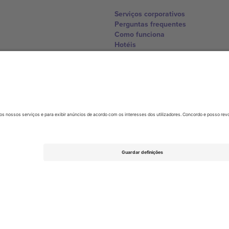
Serviços corporativos
Perguntas frequentes
Como funciona
Hotéis
Central da Copa do Mundo
Contate-nos
United Kingdom
167 City Road, London, Greater L
Switzerland
United States
Dorfstrasse 52a, 6390 Engelberg, 