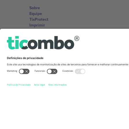
Sobre
Equipe
TixProtect
Imprimir
Termos e Condições
Programa de afiliados
Escritórios Ticombo
Germany
Unter den Linden 24, 10117 Berlin, Germany
United States
131 Continental Dr, Suite 305, Newark, Delaware 19713, 