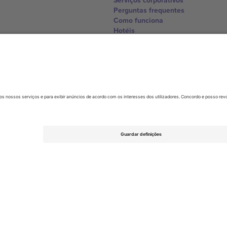
Serviços corporativos
Perguntas frequentes
Como funciona
Hotéis
Central da Copa do Mundo
Contate-nos
United Kingdom
167 City Road, London, Greater L
Switzerland
United States
Dorfstrasse 52a, 6390 Engelberg, 
United Arab Emirates