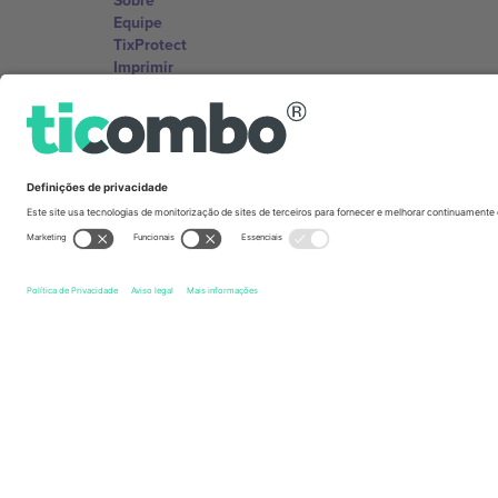
Sobre
Equipe
TixProtect
Imprimir
Termos e Condições
Programa de afiliados
Escritórios Ticombo
Germany
Unter den Linden 24, 10117 Berlin, Germany
United States
131 Continental Dr, Suite 305, Newark, Delaware 19713, 
Bulgaria