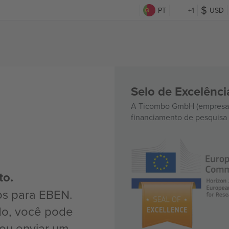
PT
+1
USD
Selo de Excelênc
A Ticombo GmbH (empresa-
financiamento de pesquisa 
to.
os para EBEN.
do, você pode
ou enviar um