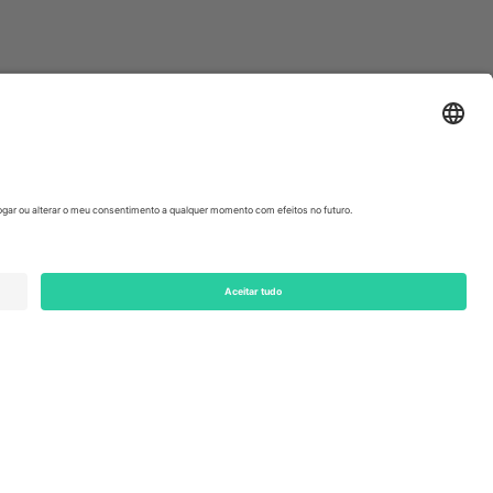
ondon, EC1V 1AW, United Kingdom
Switzerland