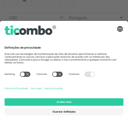
Escritórios Ticombo
Germany
United Kingdom
Unter den Linden 24, 10117
167 City Road, London, Greater
Berlin, Germany
London, EC1V 1AW, United
Kingdom
United States
Switzerland
131 Continental Dr, Suite 305,
Dorfstrasse 52a, 6390
Newark, Delaware 19713, United
Engelberg, Switzerland
States
Bulgaria
United Arab Emirates
Regus Sofia City West, bul
UAE Dubai Silicon Oasis, DDP