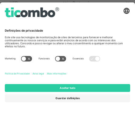
Escritórios Ticombo
Germany
United Kingdom
Unter den Linden 24, 10117
167 City Road, London, Greater
Berlin, Germany
London, EC1V 1AW, United
Kingdom
United States
Switzerland
131 Continental Dr, Suite 305,
Dorfstrasse 52a, 6390
Newark, Delaware 19713, United
Engelberg, Switzerland
States
Bulgaria
United Arab Emirates
Regus Sofia City West, bul
UAE Dubai Silicon Oasis, DDP
Totleben 53-55, 1606 Sofia,
Building A1, Office 302, Dubai,
Bulgaria
United Arab Emirates