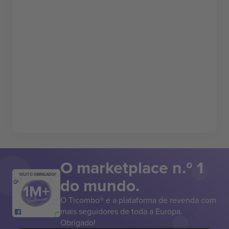
O marketplace n.º 1
MUITO OBRIGADO!
do mundo.
O Ticombo® é a plataforma de revenda com
mais seguidores de toda a Europa.
Obrigado!