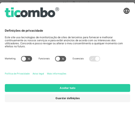
Escritórios Ticombo
Germany
United Kingdom
Unter den Linden 24, 10117
167 City Road, London, Greater
Berlin, Germany
London, EC1V 1AW, United
Kingdom
United States
Switzerland
131 Continental Dr, Suite 305,
Dorfstrasse 52a, 6390
Newark, Delaware 19713, United
Engelberg, Switzerland
States
Bulgaria
United Arab Emirates
Regus Sofia City West, bul
UAE Dubai Silicon Oasis, DDP
Totleben 53-55, 1606 Sofia,
Building A1, Office 302, Dubai,
Bulgaria
United Arab Emirates