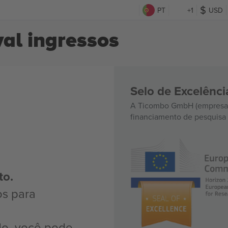
s
PT
+1
USD
al ingressos
Selo de Excelênc
A Ticombo GmbH (empresa-
financiamento de pesquisa 
to.
os para
do, você pode