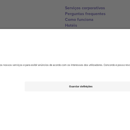
Serviços corporativos
Perguntas frequentes
Como funciona
Hotéis
Central da Copa do Mundo
Contate-nos
United Kingdom
167 City Road, London, Greater L
Switzerland
United States
Dorfstrasse 52a, 6390 Engelberg, 