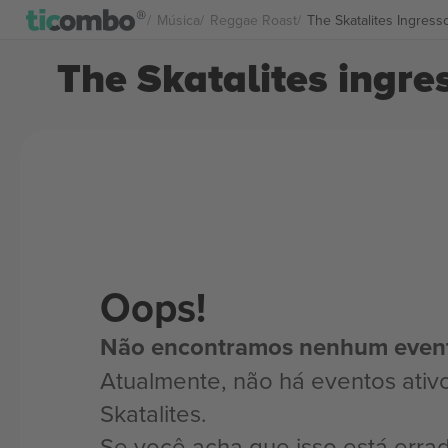
Música
Reggae Roast
The Skatalites Ingress
The Skatalites ingre
Oops!
Não encontramos nenhum even
Atualmente, não há eventos ativ
Skatalites.
Se você acha que isso está erra