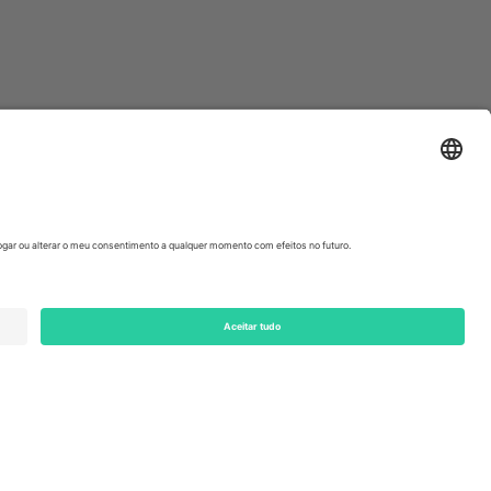
ondon, EC1V 1AW, United Kingdom
Switzerland