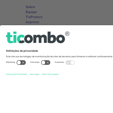
Sobre
Equipe
TixProtect
Imprimir
Termos e Condições
Programa de afiliados
Escritórios Ticombo
Germany
Unter den Linden 24, 10117 Berlin, Germany
United States
131 Continental Dr, Suite 305, Newark, Delaware 19713, 