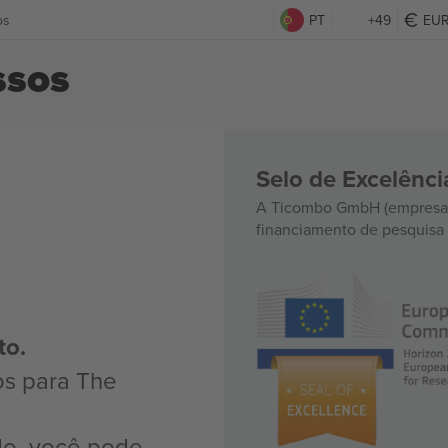
os
PT
+49
EU
ssos
Selo de Excelênc
A Ticombo GmbH (empresa-
financiamento de pesquisa 
to.
os para The
do, você pode