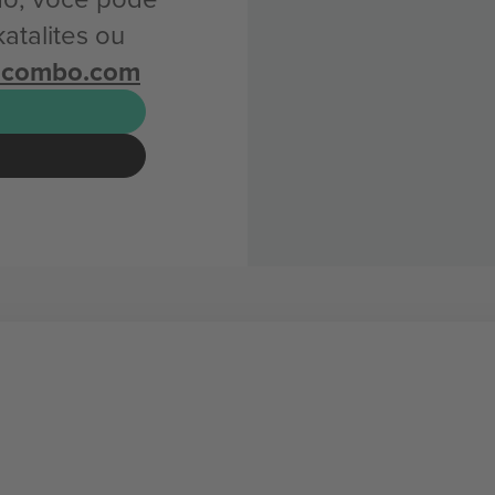
atalites ou
icombo.com