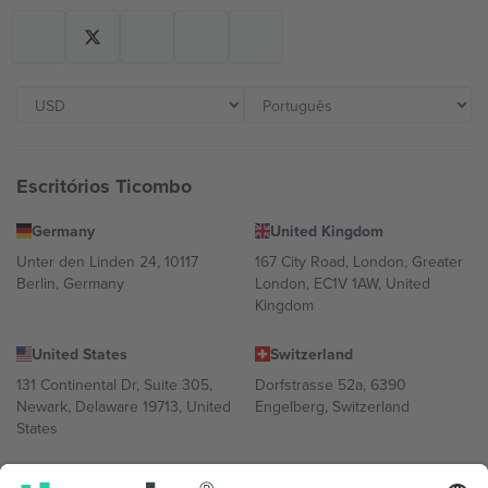
Escritórios Ticombo
Germany
United Kingdom
Unter den Linden 24, 10117
167 City Road, London, Greater
Berlin, Germany
London, EC1V 1AW, United
Kingdom
United States
Switzerland
131 Continental Dr, Suite 305,
Dorfstrasse 52a, 6390
Newark, Delaware 19713, United
Engelberg, Switzerland
States
Bulgaria
United Arab Emirates