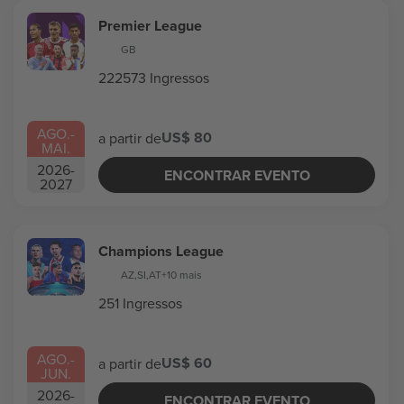
Premier League
GB
222573 Ingressos
AGO.
-
US$ 80
a partir de
MAI.
2026
-
ENCONTRAR EVENTO
2027
Champions League
AZ
,
SI
,
AT
+10 mais
251 Ingressos
AGO.
-
US$ 60
a partir de
JUN.
2026
-
ENCONTRAR EVENTO