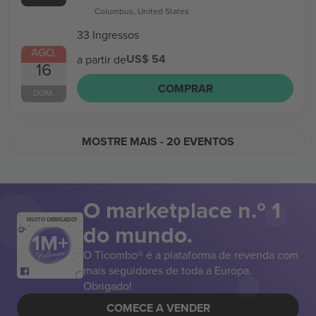
Columbus, United States
33 Ingressos
AGO.
US$ 54
a partir de
16
COMPRAR
DOM.
MOSTRE MAIS
- 20 EVENTOS
O marketplace n.º 1
MUITO OBRIGADO!
do mundo.
O Ticombo® é a plataforma de revenda com
mais seguidores de toda a Europa.
Obrigado!
COMECE A VENDER