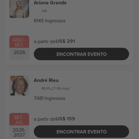
Ariana Grande
GB
6145 Ingressos
AGO.
-
US$ 291
a partir de
SET.
2026
ENCONTRAR EVENTO
André Rieu
RS
,
PL
,
LT
+16 mais
7481 Ingressos
SET.
-
US$ 159
a partir de
JUL.
2026
-
ENCONTRAR EVENTO
2027