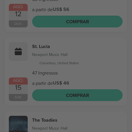
AGO.
US$ 56
a partir de
12
COMPRAR
QUA.
St. Lucia
Newport Music Hall
Columbus, United States
47 Ingressos
AGO.
US$ 46
a partir de
15
COMPRAR
SÁB.
The Toadies
Newport Music Hall