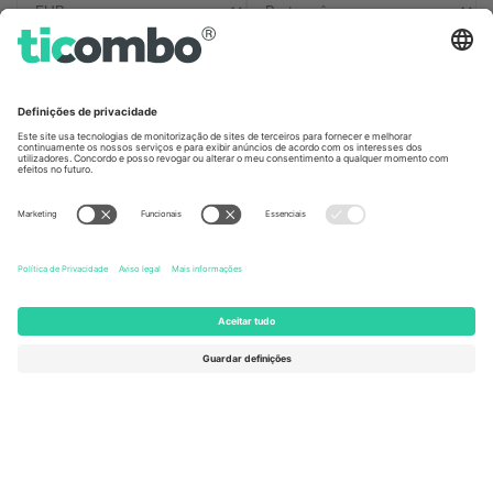
Escritórios Ticombo
Germany
United Kingdom
Unter den Linden 24, 10117
167 City Road, London, Greater
Berlin, Germany
London, EC1V 1AW, United
Kingdom
United States
Switzerland
131 Continental Dr, Suite 305,
Dorfstrasse 52a, 6390
Newark, Delaware 19713, United
Engelberg, Switzerland
States
Bulgaria
United Arab Emirates
Regus Sofia City West, bul
UAE Dubai Silicon Oasis, DDP
Totleben 53-55, 1606 Sofia,
Building A1, Office 302, Dubai,
Bulgaria
United Arab Emirates