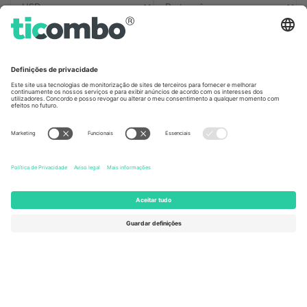
Escritórios Ticombo
Germany
United Kingdom
Unter den Linden 24, 10117
167 City Road, London, Greater
Berlin, Germany
London, EC1V 1AW, United
Kingdom
United States
Switzerland
131 Continental Dr, Suite 305,
Dorfstrasse 52a, 6390
Newark, Delaware 19713, United
Engelberg, Switzerland
States
Bulgaria
United Arab Emirates
Regus Sofia City West, bul
UAE Dubai Silicon Oasis, DDP
Totleben 53-55, 1606 Sofia,
Building A1, Office 302, Dubai,
Bulgaria
United Arab Emirates