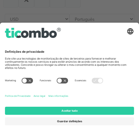
Escritórios Ticombo
Germany
United Kingdom
Unter den Linden 24, 10117
167 City Road, London, Greater
Berlin, Germany
London, EC1V 1AW, United
Kingdom
United States
Switzerland
131 Continental Dr, Suite 305,
Dorfstrasse 52a, 6390
Newark, Delaware 19713, United
Engelberg, Switzerland
States
Bulgaria
United Arab Emirates
Regus Sofia City West, bul
UAE Dubai Silicon Oasis, DDP