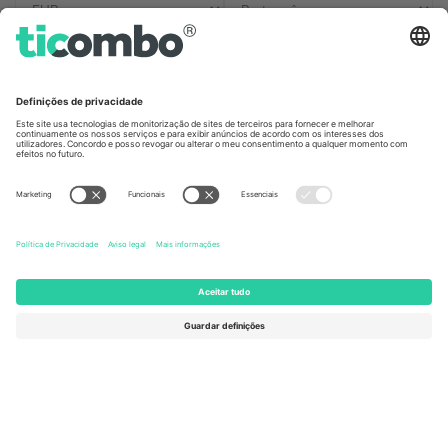
Escritórios Ticombo
Germany
United Kingdom
Unter den Linden 24, 10117
167 City Road, London, Greater
Berlin, Germany
London, EC1V 1AW, United
Kingdom
United States
Switzerland
131 Continental Dr, Suite 305,
Dorfstrasse 52a, 6390
Newark, Delaware 19713, United
Engelberg, Switzerland
States
Bulgaria
United Arab Emirates
Regus Sofia City West, bul
UAE Dubai Silicon Oasis, DDP
Totleben 53-55, 1606 Sofia,
Building A1, Office 302, Dubai,
Bulgaria
United Arab Emirates