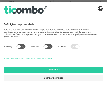
Escritórios Ticombo
Germany
United Kingdom
Unter den Linden 24, 10117
167 City Road, London, Greater
Berlin, Germany
London, EC1V 1AW, United
Kingdom
United States
Switzerland
131 Continental Dr, Suite 305,
Dorfstrasse 52a, 6390
Newark, Delaware 19713, United
Engelberg, Switzerland
States
Bulgaria
United Arab Emirates
Regus Sofia City West, bul
UAE Dubai Silicon Oasis, DDP
Totleben 53-55, 1606 Sofia,
Building A1, Office 302, Dubai,
Bulgaria
United Arab Emirates