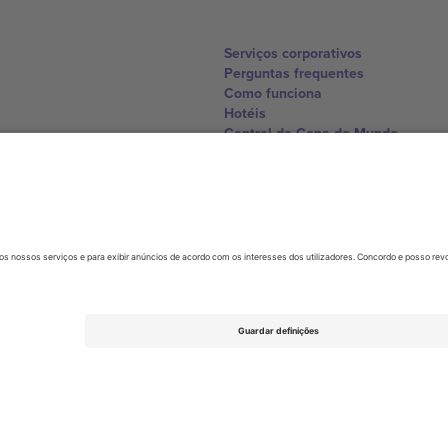
Serviços corporativos
Perguntas frequentes
Como funciona
Hotéis
Central da Copa do Mundo
Contate-nos
United Kingdom
167 City Road, London, Greater L
Switzerland
United States
Dorfstrasse 52a, 6390 Engelberg, 