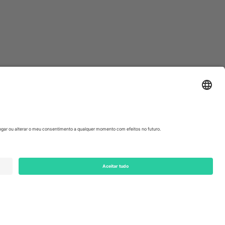
ondon, EC1V 1AW, United Kingdom
Switzerland