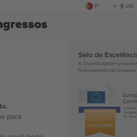
PT
+1
USD
ngressos
Selo de Excelênc
A Ticombo GmbH (empresa-
financiamento de pesquisa 
to.
os para
do, você pode