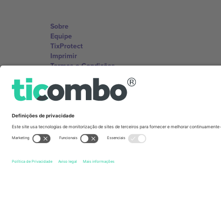
Sobre
Equipe
TixProtect
Imprimir
Termos e Condições
Programa de afiliados
Escritórios Ticombo
Germany
Unter den Linden 24, 10117 Berlin, Germany
United States
131 Continental Dr, Suite 305, Newark, Delaware 19713, 