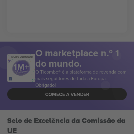
O marketplace n.º 1
MUITO OBRIGADO!
do mundo.
O Ticombo® é a plataforma de revenda com
mais seguidores de toda a Europa.
Obrigado!
COMECE A VENDER
Selo de Excelência da Comissão da
UE