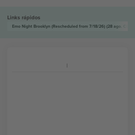
Links rápidos
Emo Night Brooklyn (Rescheduled from 7/18/26)
(28 ago. CDT,