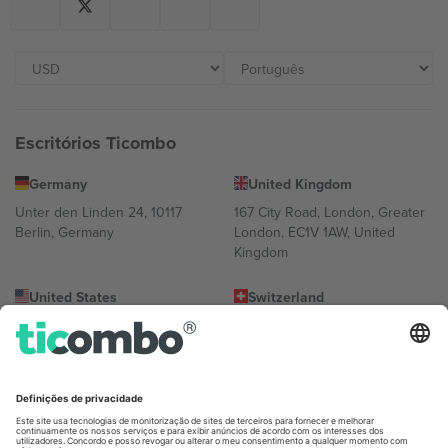
Escritórios Ticombo
Germany
United Kingdom
Unter den Linden 24, 10117
167 City Road, London, Greater
Berlin, Germany
London, EC1V 1AW, United
Kingdom
United States
Switzerland
131 Continental Dr, Suite 305,
Dorfstrasse 52a, 6390
Newark, Delaware 19713, United
Engelberg, Switzerland
States
Bulgaria
United Arab Emirates
Regus Sofia City West, bul
UAE Dubai Silicon Oasis, DDP