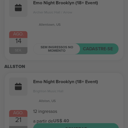
Emo Night Brooklyn (18+ Event)
Archer Music Hall / Arrow
Allentown, US
AGO.
14
SEM INGRESSOS NO
CADASTRE-SE
SEX.
MOMENTO
ALLSTON
Emo Night Brooklyn (18+ Event)
Brighton Music Hall
Allston, US
12 ingressos
AGO.
21
US$ 40
a partir de