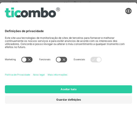
Escritórios Ticombo
Germany
United Kingdom
Unter den Linden 24, 10117
167 City Road, London, Greater
Berlin, Germany
London, EC1V 1AW, United
Kingdom
United States
Switzerland
131 Continental Dr, Suite 305,
Dorfstrasse 52a, 6390
Newark, Delaware 19713, United
Engelberg, Switzerland
States
Bulgaria
United Arab Emirates
Regus Sofia City West, bul
UAE Dubai Silicon Oasis, DDP
Totleben 53-55, 1606 Sofia,
Building A1, Office 302, Dubai,
Bulgaria
United Arab Emirates