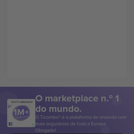
O marketplace n.º 1
MUITO OBRIGADO!
do mundo.
O Ticombo® é a plataforma de revenda com
mais seguidores de toda a Europa.
Obrigado!