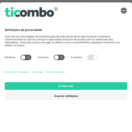
Escritórios Ticombo
Germany
United Kingdom
Unter den Linden 24, 10117
167 City Road, London, Greater
Berlin, Germany
London, EC1V 1AW, United
Kingdom
United States
Switzerland
131 Continental Dr, Suite 305,
Dorfstrasse 52a, 6390
Newark, Delaware 19713, United
Engelberg, Switzerland
States
Bulgaria
United Arab Emirates
Regus Sofia City West, bul
UAE Dubai Silicon Oasis, DDP
Totleben 53-55, 1606 Sofia,
Building A1, Office 302, Dubai,
Bulgaria
United Arab Emirates