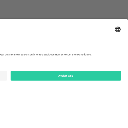
ondon, EC1V 1AW, United Kingdom
Switzerland