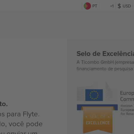
PT
+1
USD
Selo de Excelênc
A Ticombo GmbH (empresa-
financiamento de pesquisa 
to.
s para Flyte.
do, você pode
ou enviar um