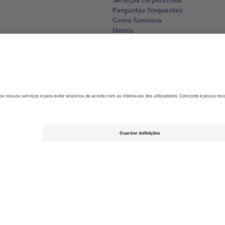
Serviços corporativos
Perguntas frequentes
Como funciona
Hotéis
Central da Copa do Mundo
Contate-nos
United Kingdom
167 City Road, London, Greater L
Switzerland
United States
Dorfstrasse 52a, 6390 Engelberg, 
United Arab Emirates