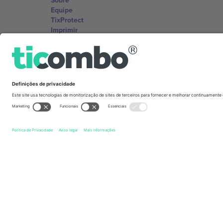
Sobre
Equipe
TixProtect
Imprimir
Termos e Condições
Programa de afiliados
Escritórios Ticombo
Germany
Unter den Linden 24, 10117 Berlin, Germany
United States
131 Continental Dr, Suite 305, Newark, Delaware 19713, 
Bulgaria