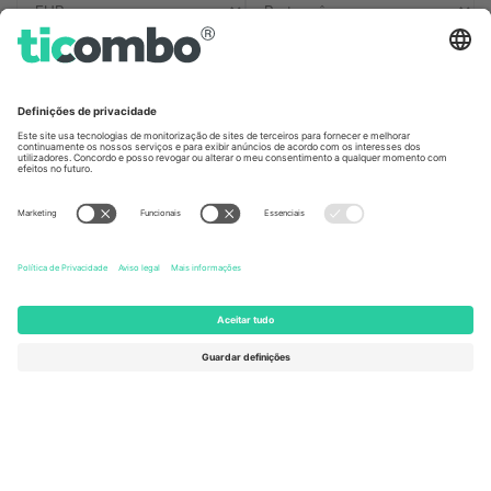
Escritórios Ticombo
Germany
United Kingdom
Unter den Linden 24, 10117
167 City Road, London, Greater
Berlin, Germany
London, EC1V 1AW, United
Kingdom
United States
Switzerland
131 Continental Dr, Suite 305,
Dorfstrasse 52a, 6390
Newark, Delaware 19713, United
Engelberg, Switzerland
States
Bulgaria
United Arab Emirates
Regus Sofia City West, bul
UAE Dubai Silicon Oasis, DDP
Totleben 53-55, 1606 Sofia,
Building A1, Office 302, Dubai,
Bulgaria
United Arab Emirates