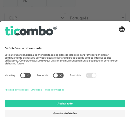
Escritórios Ticombo
Germany
United Kingdom
Unter den Linden 24, 10117
167 City Road, London, Greater
Berlin, Germany
London, EC1V 1AW, United
Kingdom
United States
Switzerland
131 Continental Dr, Suite 305,
Dorfstrasse 52a, 6390
Newark, Delaware 19713, United
Engelberg, Switzerland
States
Bulgaria
United Arab Emirates
Regus Sofia City West, bul
UAE Dubai Silicon Oasis, DDP