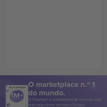
O marketplace n.º 1
MUITO OBRIGADO!
do mundo.
O Ticombo® é a plataforma de revenda com
mais seguidores de toda a Europa.