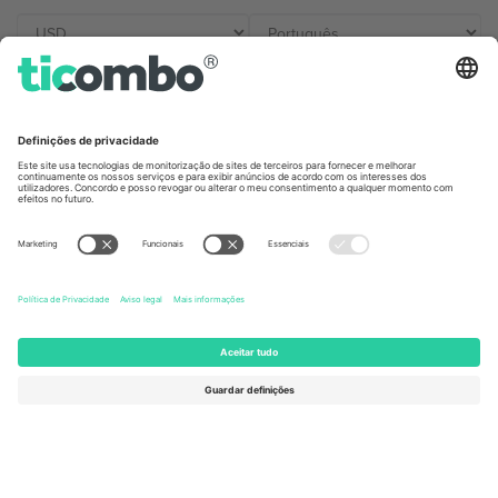
Escritórios Ticombo
Germany
United Kingdom
Unter den Linden 24, 10117
167 City Road, London, Greater
Berlin, Germany
London, EC1V 1AW, United
Kingdom
United States
Switzerland
131 Continental Dr, Suite 305,
Dorfstrasse 52a, 6390
Newark, Delaware 19713, United
Engelberg, Switzerland
States
Bulgaria
United Arab Emirates
Regus Sofia City West, bul
UAE Dubai Silicon Oasis, DDP
Totleben 53-55, 1606 Sofia,
Building A1, Office 302, Dubai,
Bulgaria
United Arab Emirates