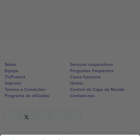
Sobre
Serviços corporativos
Equipe
Perguntas frequentes
TixProtect
Como funciona
Imprimir
Hotéis
Termos e Condições
Central da Copa do Mundo
Programa de afiliados
Contate-nos