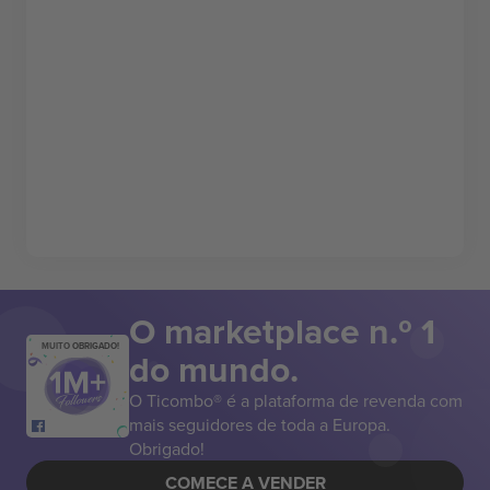
O marketplace n.º 1
MUITO OBRIGADO!
do mundo.
O Ticombo® é a plataforma de revenda com
mais seguidores de toda a Europa.
Obrigado!
COMECE A VENDER