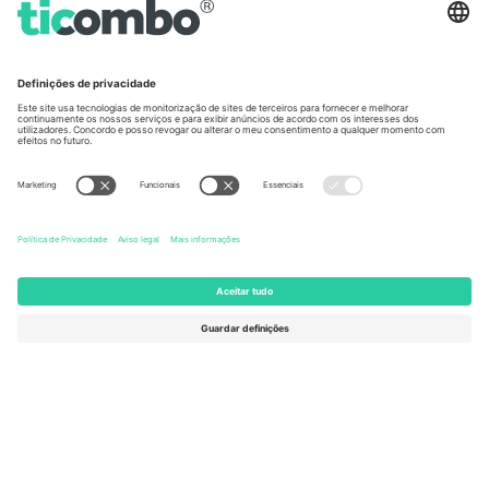
Escritórios Ticombo
Germany
United Kingdom
Unter den Linden 24, 10117
167 City Road, London, Greater
Berlin, Germany
London, EC1V 1AW, United
Kingdom
United States
Switzerland
131 Continental Dr, Suite 305,
Dorfstrasse 52a, 6390
Newark, Delaware 19713, United
Engelberg, Switzerland
States
Bulgaria
United Arab Emirates
Regus Sofia City West, bul
UAE Dubai Silicon Oasis, DDP
Totleben 53-55, 1606 Sofia,
Building A1, Office 302, Dubai,
Bulgaria
United Arab Emirates
Mexico