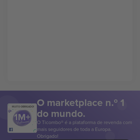
O marketplace n.º 1
MUITO OBRIGADO!
do mundo.
O Ticombo® é a plataforma de revenda com
mais seguidores de toda a Europa.
Obrigado!