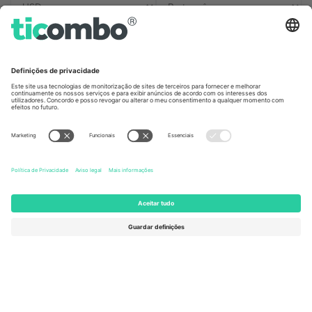
Escritórios Ticombo
Germany
United Kingdom
Unter den Linden 24, 10117
167 City Road, London, Greater
Berlin, Germany
London, EC1V 1AW, United
Kingdom
United States
Switzerland
131 Continental Dr, Suite 305,
Dorfstrasse 52a, 6390
Newark, Delaware 19713, United
Engelberg, Switzerland
States
Bulgaria
United Arab Emirates
Regus Sofia City West, bul
UAE Dubai Silicon Oasis, DDP
Totleben 53-55, 1606 Sofia,
Building A1, Office 302, Dubai,
Bulgaria
United Arab Emirates