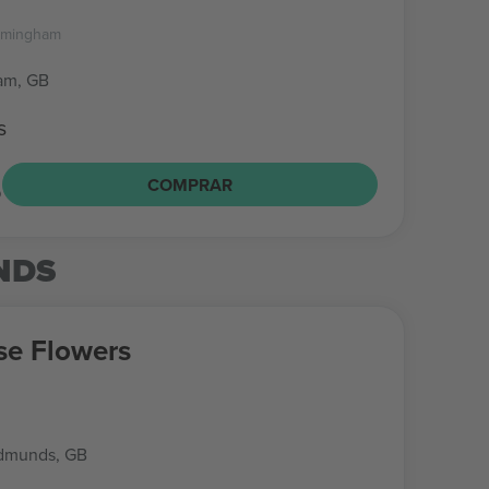
irmingham
am, GB
s
6
COMPRAR
NDS
e Flowers
Edmunds, GB