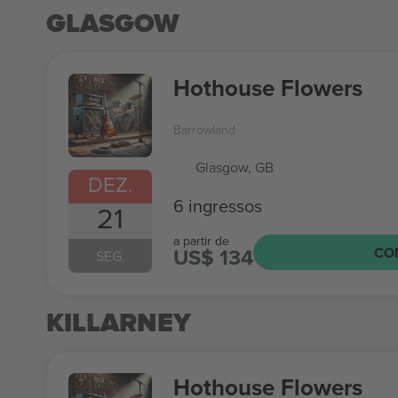
GLASGOW
Hothouse Flowers
Barrowland
Glasgow, GB
DEZ.
6 ingressos
21
a partir de
US$ 134
CO
SEG.
KILLARNEY
Hothouse Flowers