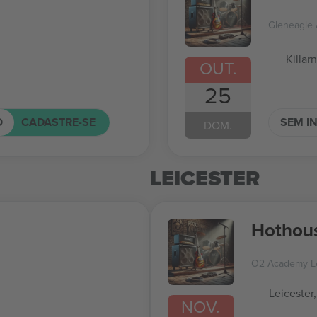
Gleneagle
Killarn
OUT.
25
O
CADASTRE-SE
SEM I
DOM.
LEICESTER
Hothous
O2 Academy Le
Leicester
NOV.