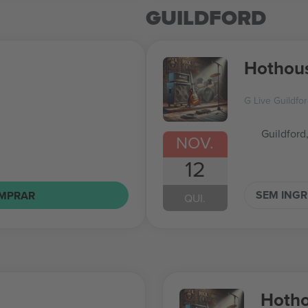
GUILDFORD
Hothous
G Live Guildfo
Guildford
NOV.
12
SEM ING
MPRAR
QUI.
Hotho