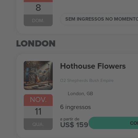
8
SEM INGRESSOS NO MOMENT
DOM.
LONDON
Hothouse Flowers
O2 Shepherds Bush Empire
London, GB
NOV.
6 ingressos
11
a partir de
US$ 159
CO
QUA.