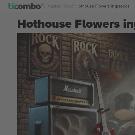
Música
Rock
Hothouse Flowers Ingressos
Hothouse Flowers in