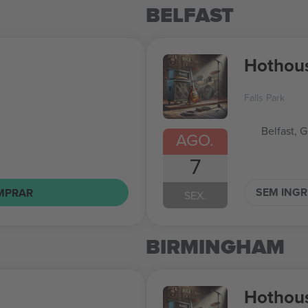
BELFAST
Hothous
Falls Park
Belfast, 
AGO.
7
SEM ING
MPRAR
SEX.
BIRMINGHAM
Hothous