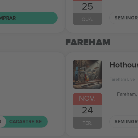
25
SEM ING
MPRAR
QUA.
FAREHAM
Hothous
Fareham Live
Fareham,
NOV.
24
O
CADASTRE-SE
SEM ING
TER.