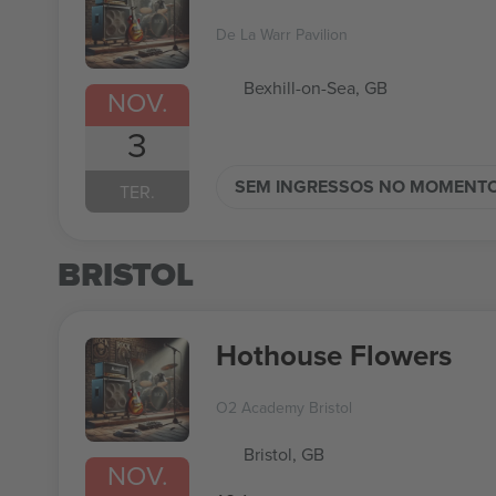
De La Warr Pavilion
Bexhill-on-Sea, GB
NOV.
3
SEM INGRESSOS NO MOMENT
TER.
BRISTOL
Hothouse Flowers
O2 Academy Bristol
Bristol, GB
NOV.