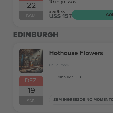
10 ingressos
22
a partir de
US$ 157
CO
DOM.
EDINBURGH
Hothouse Flowers
Liquid Room
Edinburgh, GB
DEZ.
19
SEM INGRESSOS NO MOMENT
SÁB.