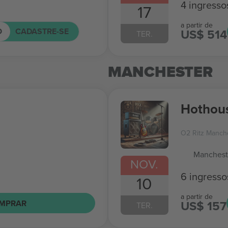
4 ingresso
17
a partir de
O
CADASTRE-SE
US$ 514
TER.
MANCHESTER
Hothous
O2 Ritz Manch
Manchest
NOV.
6 ingresso
10
a partir de
US$ 157
MPRAR
TER.