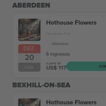
ABERDEEN
Hothouse Flowers
The Lemon Tree
Aberdeen
DEZ.
6 ingressos
20
a partir de
US$ 117
CO
DOM.
BEXHILL-ON-SEA
Hothouse Flowers