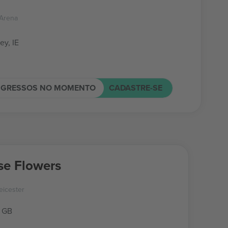
 Arena
ey, IE
NGRESSOS NO MOMENTO
CADASTRE-SE
e Flowers
icester
, GB