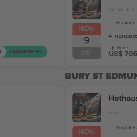
O2 Institute B
Birmingh
NOV.
4 ingresso
9
a partir de
O
CADASTRE-SE
US$ 70
SEG.
BURY ST EDMU
Hothous
Apex
Bury St 
NOV.