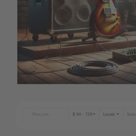
$
94
-
729
Locais