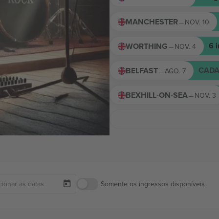
MANCHESTER
NOV. 10
—
6
WORTHING
NOV. 4
—
CADA
BELFAST
AGO. 7
—
BEXHILL-ON-SEA
NOV. 3
—
Somente os ingressos disponíveis