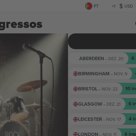
PT
+1
USD
gressos
6
ABERDEEN
DEZ. 20
—
BIRMINGHAM
NOV. 9
—
10
i
BRISTOL
NOV. 22
—
6
i
GLASGOW
DEZ. 21
—
4
i
LEICESTER
NOV. 17
—
6
ing
LONDON
NOV. 11
—