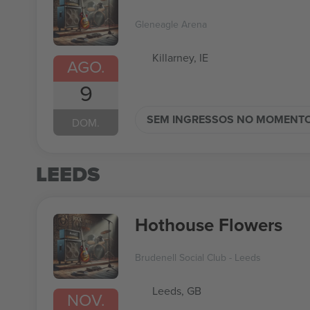
Gleneagle Arena
Killarney, IE
AGO.
9
SEM INGRESSOS NO MOMENT
DOM.
LEEDS
Hothouse Flowers
Brudenell Social Club - Leeds
Leeds, GB
NOV.