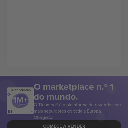
O marketplace n.º 1
MUITO OBRIGADO!
do mundo.
O Ticombo® é a plataforma de revenda com
mais seguidores de toda a Europa.
Obrigado!
COMECE A VENDER