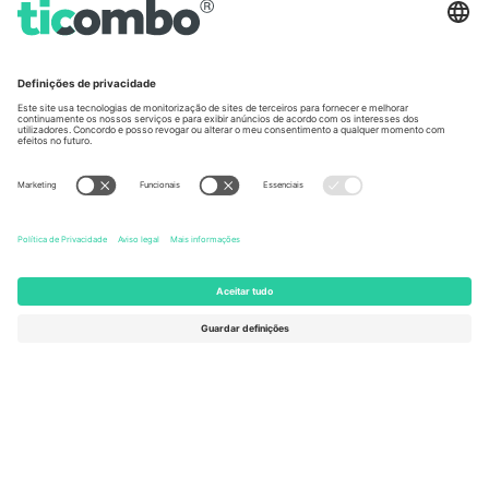
Escritórios Ticombo
Germany
United Kingdom
Unter den Linden 24, 10117
167 City Road, London, Greater
Berlin, Germany
London, EC1V 1AW, United
Kingdom
United States
Switzerland
131 Continental Dr, Suite 305,
Dorfstrasse 52a, 6390
Newark, Delaware 19713, United
Engelberg, Switzerland
States
Bulgaria
United Arab Emirates
Regus Sofia City West, bul
UAE Dubai Silicon Oasis, DDP
Totleben 53-55, 1606 Sofia,
Building A1, Office 302, Dubai,
Bulgaria
United Arab Emirates
Mexico