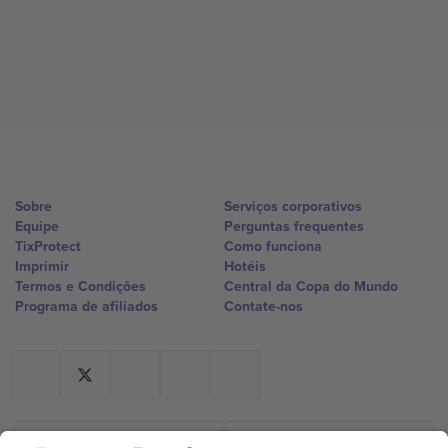
Sobre
Serviços corporativos
Equipe
Perguntas frequentes
TixProtect
Como funciona
Imprimir
Hotéis
Termos e Condições
Central da Copa do Mundo
Programa de afiliados
Contate-nos