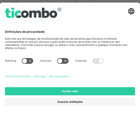
Escritórios Ticombo
Germany
United Kingdom
Unter den Linden 24, 10117
167 City Road, London, Greater
Berlin, Germany
London, EC1V 1AW, United
Kingdom
United States
Switzerland
131 Continental Dr, Suite 305,
Dorfstrasse 52a, 6390
Newark, Delaware 19713, United
Engelberg, Switzerland
States
Bulgaria
United Arab Emirates
Regus Sofia City West, bul
UAE Dubai Silicon Oasis, DDP
Totleben 53-55, 1606 Sofia,
Building A1, Office 302, Dubai,
Bulgaria
United Arab Emirates