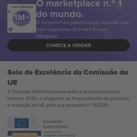
O marketplace n.º 1
MUITO OBRIGADO!
do mundo.
O Ticombo® é a plataforma de revenda com
mais seguidores de toda a Europa.
Obrigado!
COMECE A VENDER
Selo de Excelência da Comissão da
UE
A Ticombo GmbH (empresa-mãe) é reconhecida pelo
Horizon 2020, o programa de financiamento de pesquisa
e inovação da UE, pela sua proposta nº 782393.