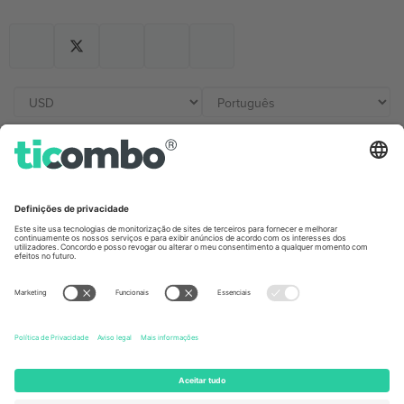
Escritórios Ticombo
Germany
United Kingdom
Unter den Linden 24, 10117
167 City Road, London, Greater
Berlin, Germany
London, EC1V 1AW, United
Kingdom
United States
Switzerland
131 Continental Dr, Suite 305,
Dorfstrasse 52a, 6390
Newark, Delaware 19713, United
Engelberg, Switzerland
States